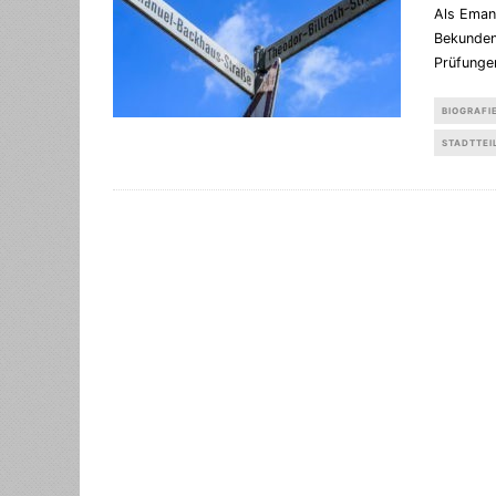
Als Emanu
Bekunden 
Prüfungen
BIOGRAFI
STADTTEI