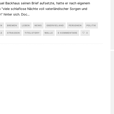
el Backhaus seinen Brief aufsetzte, hatte er nach eigenem
"viele schlaflose Nächte voll vaterländischer Sorgen und
" hinter sich. Doc
...
EN
BREMEN
LEBEN
NEWS
OBERVIELAND
PERSONEN
POLITIK
LE
STRASSEN
TITELSTORY
WALLE
0 KOMMENTARE
3