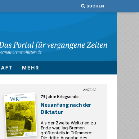
SUCHEN
HAFT
MEHR
75 Jahre Kriegsende
Neuanfang nach der
Diktatur
Als der Zweite Weltkrieg zu
Ende war, lag Bremen
größtenteils in Trümmern:
Die dritte Ausgabe des ­