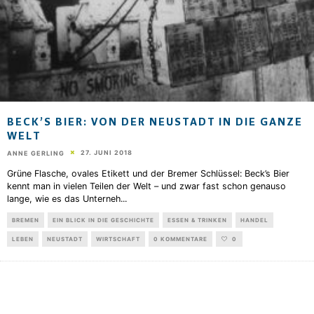
BECK’S BIER: VON DER NEUSTADT IN DIE GANZE
WELT
27. JUNI 2018
ANNE GERLING
Grüne Flasche, ovales Etikett und der Bremer Schlüssel: Beck’s Bier
kennt man in vielen Teilen der Welt – und zwar fast schon genauso
lange, wie es das Unterneh
...
BREMEN
EIN BLICK IN DIE GESCHICHTE
ESSEN & TRINKEN
HANDEL
LEBEN
NEUSTADT
WIRTSCHAFT
0 KOMMENTARE
0