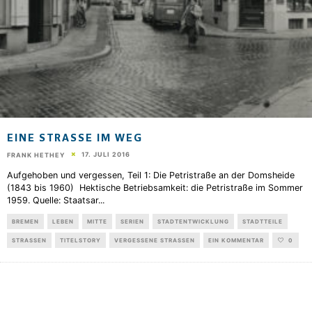
EINE STRASSE IM WEG
17. JULI 2016
FRANK HETHEY
Aufgehoben und vergessen, Teil 1: Die Petristraße an der Domsheide
(1843 bis 1960) Hektische Betriebsamkeit: die Petristraße im Sommer
1959. Quelle: Staatsar
...
BREMEN
LEBEN
MITTE
SERIEN
STADTENTWICKLUNG
STADTTEILE
STRASSEN
TITELSTORY
VERGESSENE STRASSEN
EIN KOMMENTAR
0