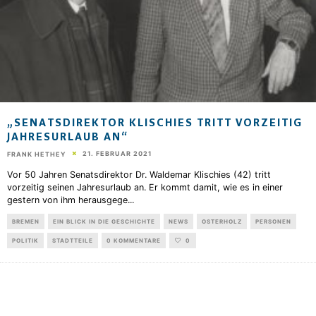
„SENATSDIREKTOR KLISCHIES TRITT VORZEITIG
JAHRESURLAUB AN“
21. FEBRUAR 2021
FRANK HETHEY
Vor 50 Jahren Senatsdirektor Dr. Waldemar Klischies (42) tritt
vorzeitig seinen Jahresurlaub an. Er kommt damit, wie es in einer
gestern von ihm herausgege
...
BREMEN
EIN BLICK IN DIE GESCHICHTE
NEWS
OSTERHOLZ
PERSONEN
POLITIK
STADTTEILE
0 KOMMENTARE
0