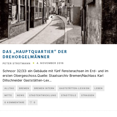
DAS „HAUPTQUARTIER“ DER
DREHORGELMÄNNER
4. NOVEMBER 2016
PETER STROTMANN
Schnoor 32/33: ein Gebäude mit fünf Fensterachsen im Erd- und im
ersten Obergeschoss.Quelle: Staatsarchiv Bremen/Nachlass Karl
Dillschneider Gaststätten-Lex
...
ALLTAG
BREMEN
BREMEN INTERN
GASTSTÄTTEN-LEXIKON
LEBEN
MITTE
NEWS
STADTENTWICKLUNG
STADTTEILE
STRASSEN
0 KOMMENTARE
0