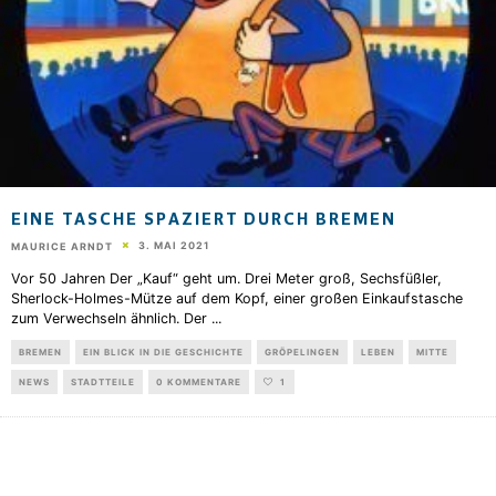
EINE TASCHE SPAZIERT DURCH BREMEN
3. MAI 2021
MAURICE ARNDT
Vor 50 Jahren Der „Kauf“ geht um. Drei Meter groß, Sechsfüßler,
Sherlock-Holmes-Mütze auf dem Kopf, einer großen Einkaufstasche
zum Verwechseln ähnlich. Der
...
BREMEN
EIN BLICK IN DIE GESCHICHTE
GRÖPELINGEN
LEBEN
MITTE
NEWS
STADTTEILE
0 KOMMENTARE
1