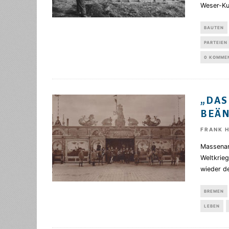
Weser-Ku
BAUTEN
PARTEIEN
0 KOMME
„DAS
BEÄ
FRANK 
Massenan
Weltkrieg
wieder de
BREMEN
LEBEN