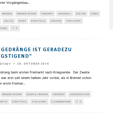
rier Vorgängerbau
...
BREMEN
BREMEN INTERN
FINDORFF
HANDBALL
KULTUR
LEBEN
POLITIK
SPORT
STADTTEILE
THEATER
TITELSTORY
NTARE
0
 GEDRÄNGE IST GERADEZU
NGSTIGEND“
26. OKTOBER 2014
HETHEY
drang beim ersten Freimarkt nach Kriegsende Der Zweite
 war erst seit einem halben Jahr vorbei, als in Bremen schon
r erste Freimar
...
BREMEN INTERN
ESSEN & TRINKEN
FINDORFF
JUGENDKULTUR
MITTE
STADTTEILE
TITELSTORY
0 KOMMENTARE
0