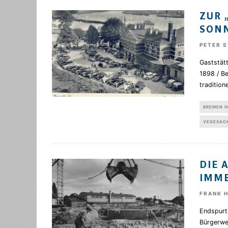
ZUR 
SON
PETER 
Gaststätt
1898 / Be
tradition
BREMEN I
VEGESAC
DIE 
IMM
FRANK 
Endspurt
Bürgerwe