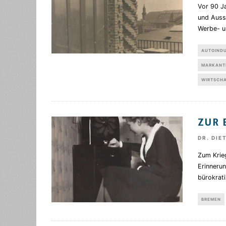
Vor 90 J
und Auss
Werbe- u
AUTOINDU
MARKANT
WIRTSCH
ZUR 
DR. DIE
Zum Krie
Erinnerun
bürokrati
BREMEN