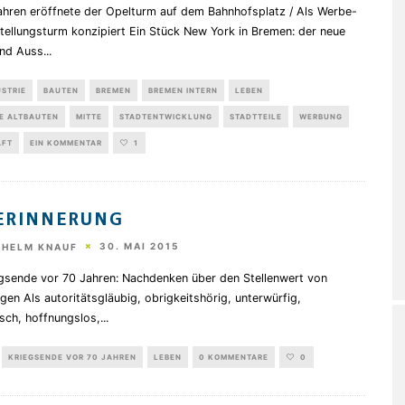
ahren eröffnete der Opelturm auf dem Bahnhofsplatz / Als Werbe-
tellungsturm konzipiert Ein Stück New York in Bremen: der neue
nd Auss
...
STRIE
BAUTEN
BREMEN
BREMEN INTERN
LEBEN
E ALTBAUTEN
MITTE
STADTENTWICKLUNG
STADTTEILE
WERBUNG
AFT
EIN KOMMENTAR
1
ERINNERUNG
30. MAI 2015
THELM KNAUF
gsende vor 70 Jahren: Nachdenken über den Stellenwert von
gen Als autoritätsgläubig, obrigkeitshörig, unterwürfig,
sch, hoffnungslos,
...
KRIEGSENDE VOR 70 JAHREN
LEBEN
0 KOMMENTARE
0