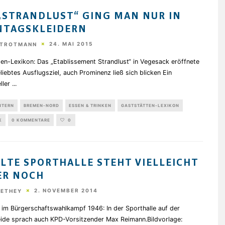
„STRANDLUST“ GING MAN NUR IN
NTAGSKLEIDERN
24. MAI 2015
STROTMANN
en-Lexikon: Das „Etablissement Strandlust“ in Vegesack eröffnete
liebtes Ausflugsziel, auch Prominenz ließ sich blicken Ein
eller
...
NTERN
BREMEN-NORD
ESSEN & TRINKEN
GASTSTÄTTEN-LEXIKON
K
0 KOMMENTARE
0
ALTE SPORTHALLE STEHT VIELLEICHT
ER NOCH
2. NOVEMBER 2014
HETHEY
 im Bürgerschaftswahlkampf 1946: In der Sporthalle auf der
ide sprach auch KPD-Vorsitzender Max Reimann.Bildvorlage: