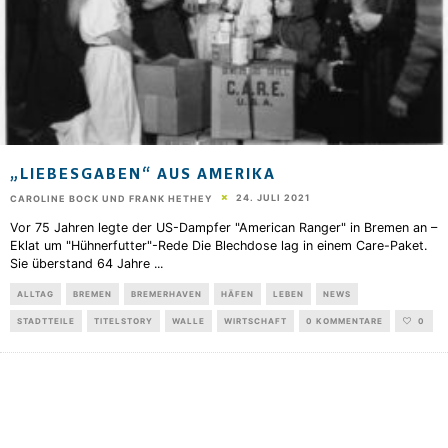
„LIEBESGABEN“ AUS AMERIKA
24. JULI 2021
CAROLINE BOCK UND FRANK HETHEY
Vor 75 Jahren legte der US-Dampfer "American Ranger" in Bremen an –
Eklat um "Hühnerfutter"-Rede Die Blechdose lag in einem Care-Paket.
Sie überstand 64 Jahre
...
ALLTAG
BREMEN
BREMERHAVEN
HÄFEN
LEBEN
NEWS
STADTTEILE
TITELSTORY
WALLE
WIRTSCHAFT
0 KOMMENTARE
0