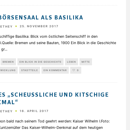
BÖRSENSAAL ALS BASILIKA
25. NOVEMBER 2017
HETHEY
schiffige Basilika: Blick vom östlichen Seitenschiff in den
.Quelle: Bremen und seine Bauten, 1900 Ein Blick in die Geschichte
 gr
...
BREMEN
EIN BLICK IN DIE GESCHICHTE
LEBEN
MITTE
TWICKLUNG
STADTTEILE
EIN KOMMENTAR
0
ES „SCHEUSSLICHE UND KITSCHIGE D
MAL“
16. APRIL 2017
HETHEY
hon bald nach seinem Tod geehrt werden: Kaiser Wilhelm I.Foto:
Kuntzemüller Das Kaiser-Wilhelm-Denkmal auf dem heutigen