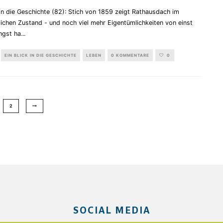
 in die Geschichte (82): Stich von 1859 zeigt Rathausdach im
ichen Zustand - und noch viel mehr Eigentümlichkeiten von einst
ngst ha
...
EIN BLICK IN DIE GESCHICHTE
LEBEN
0 KOMMENTARE
0
2
SOCIAL MEDIA