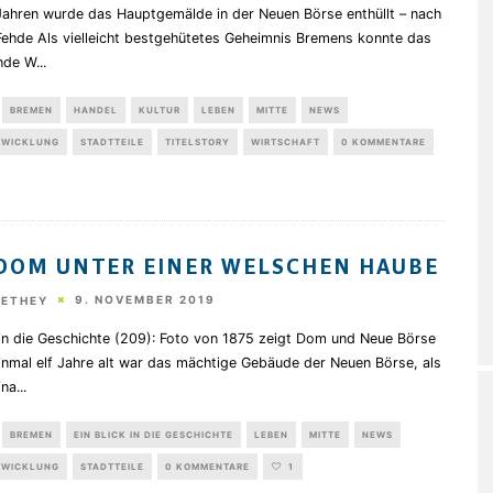
Jahren wurde das Hauptgemälde in der Neuen Börse enthüllt – nach
Fehde Als vielleicht bestgehütetes Geheimnis Bremens konnte das
nde W
...
BREMEN
HANDEL
KULTUR
LEBEN
MITTE
NEWS
TWICKLUNG
STADTTEILE
TITELSTORY
WIRTSCHAFT
0 KOMMENTARE
DOM UNTER EINER WELSCHEN HAUBE
9. NOVEMBER 2019
HETHEY
 in die Geschichte (209): Foto von 1875 zeigt Dom und Neue Börse
inmal elf Jahre alt war das mächtige Gebäude der Neuen Börse, als
fna
...
BREMEN
EIN BLICK IN DIE GESCHICHTE
LEBEN
MITTE
NEWS
TWICKLUNG
STADTTEILE
0 KOMMENTARE
1