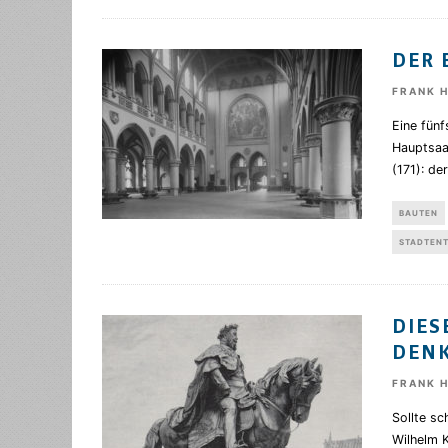
DER 
FRANK 
Eine fünf
Hauptsaal
(171): der
BAUTEN
STADTEN
DIES
ENK
FRANK 
Sollte sc
Wilhelm 