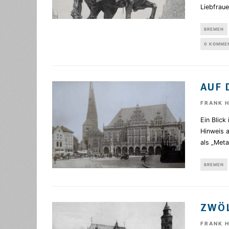
Liebfraue
BREMEN
0 KOMME
AUF 
FRANK 
Ein Blick
Hinweis 
als „Meta
BREMEN
ZWÖL
FRANK 