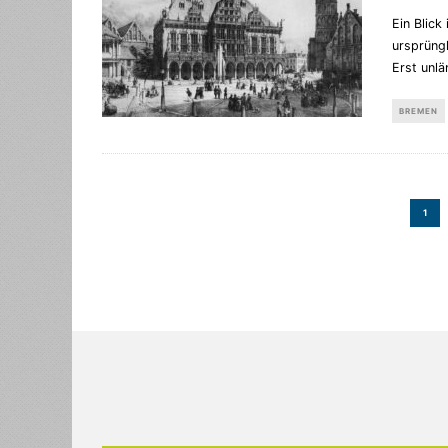
Ein Blick
ursprüngl
Erst unlä
BREMEN
1