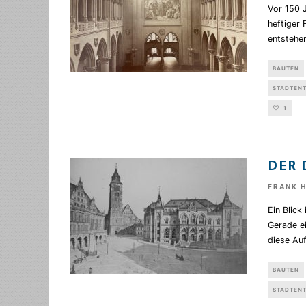
Vor 150 
heftiger 
entstehe
BAUTEN
STADTEN
1
DER 
FRANK 
Ein Blick
Gerade e
diese Au
BAUTEN
STADTEN