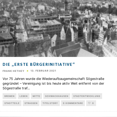
DIE „ERSTE BÜRGERINITIATIVE“
13. FEBRUAR 2021
FRANK HETHEY
Vor 75 Jahren wurde die Wiederaufbaugemeinschaft Sögestraße
gegründet – Vereinigung ist bis heute aktiv Weit entfernt von der
Sögestraße traf
...
BREMEN
LEBEN
MITTE
SCHWACHHAUSEN
STADTENTWICKLUNG
STADTTEILE
STRASSEN
TITELSTORY
0 KOMMENTARE
0