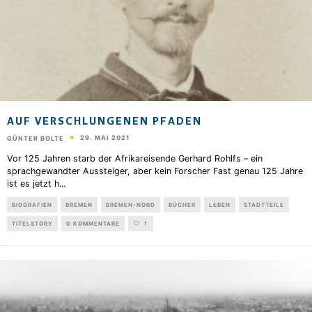
AUF VERSCHLUNGENEN PFADEN
29. MAI 2021
GÜNTER BOLTE
Vor 125 Jahren starb der Afrikareisende Gerhard Rohlfs – ein
sprachgewandter Aussteiger, aber kein Forscher Fast genau 125 Jahre
ist es jetzt h
...
BIOGRAFIEN
BREMEN
BREMEN-NORD
BÜCHER
LEBEN
STADTTEILE
TITELSTORY
0 KOMMENTARE
1