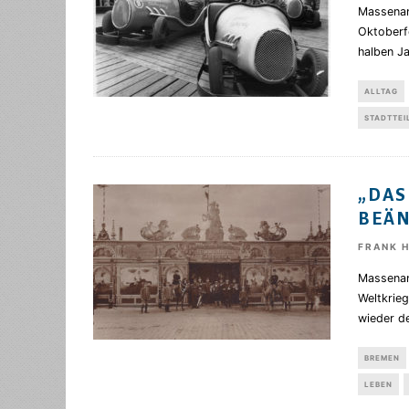
Massenan
Oktoberfe
halben J
ALLTAG
STADTTEI
„DAS
BEÄ
FRANK 
Massenan
Weltkrieg
wieder de
BREMEN
LEBEN