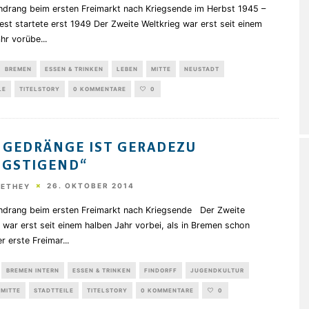
drang beim ersten Freimarkt nach Kriegsende im Herbst 1945 –
st startete erst 1949 Der Zweite Weltkrieg war erst seit einem
ahr vorübe
...
BREMEN
ESSEN & TRINKEN
LEBEN
MITTE
NEUSTADT
LE
TITELSTORY
0 KOMMENTARE
0
 GEDRÄNGE IST GERADEZU
NGSTIGEND“
26. OKTOBER 2014
HETHEY
drang beim ersten Freimarkt nach Kriegsende Der Zweite
 war erst seit einem halben Jahr vorbei, als in Bremen schon
r erste Freimar
...
BREMEN INTERN
ESSEN & TRINKEN
FINDORFF
JUGENDKULTUR
MITTE
STADTTEILE
TITELSTORY
0 KOMMENTARE
0