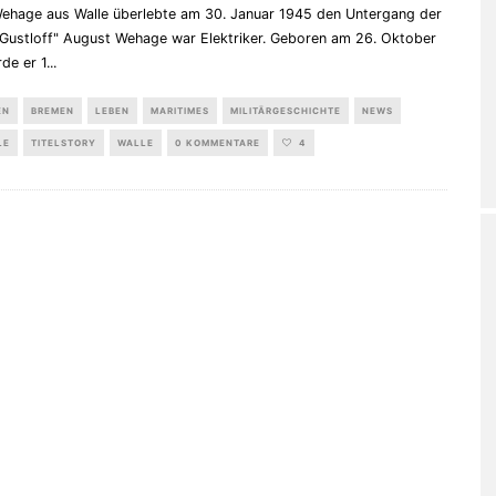
ehage aus Walle überlebte am 30. Januar 1945 den Untergang der
 Gustloff" August Wehage war Elektriker. Geboren am 26. Oktober
de er 1
...
EN
BREMEN
LEBEN
MARITIMES
MILITÄRGESCHICHTE
NEWS
LE
TITELSTORY
WALLE
0 KOMMENTARE
4