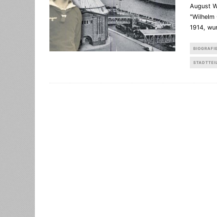
August W
"Wilhelm
1914, wur
BIOGRAFI
STADTTEI