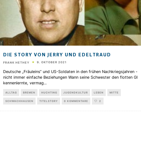
DIE STORY VON JERRY UND EDELTRAUD
9. OKTOBER 2021
FRANK HETHEY
Deutsche „Fräuleins“ und US-Soldaten in den frühen Nachkriegsjahren -
nicht immer einfache Beziehungen Wann seine Schwester den flotten GI
kennenlernte, vermag
...
ALLTAG
BREMEN
HUCHTING
JUGENDKULTUR
LEBEN
MITTE
SCHWACHHAUSEN
TITELSTORY
0 KOMMENTARE
2