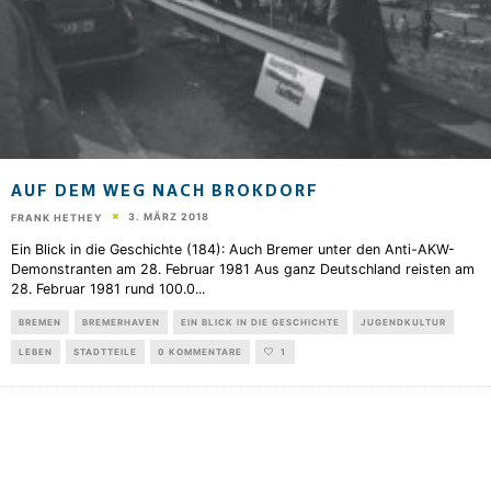
AUF DEM WEG NACH BROKDORF
3. MÄRZ 2018
FRANK HETHEY
Ein Blick in die Geschichte (184): Auch Bremer unter den Anti-AKW-
Demonstranten am 28. Februar 1981 Aus ganz Deutschland reisten am
28. Februar 1981 rund 100.0
...
BREMEN
BREMERHAVEN
EIN BLICK IN DIE GESCHICHTE
JUGENDKULTUR
LEBEN
STADTTEILE
0 KOMMENTARE
1