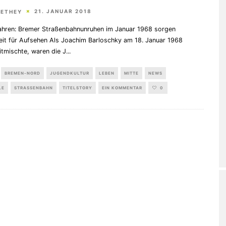
21. JANUAR 2018
HETHEY
ahren: Bremer Straßenbahnunruhen im Januar 1968 sorgen
it für Aufsehen Als Joachim Barloschky am 18. Januar 1968
itmischte, waren die J
...
BREMEN-NORD
JUGENDKULTUR
LEBEN
MITTE
NEWS
LE
STRASSENBAHN
TITELSTORY
EIN KOMMENTAR
0