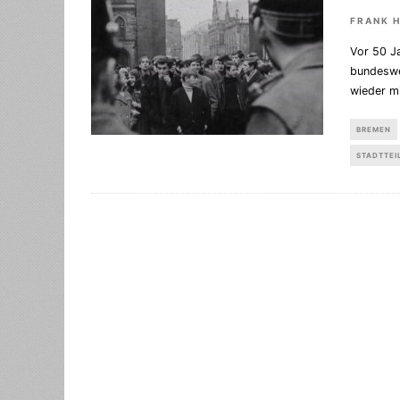
FRANK 
Vor 50 J
bundeswe
wieder m
BREMEN
STADTTEI