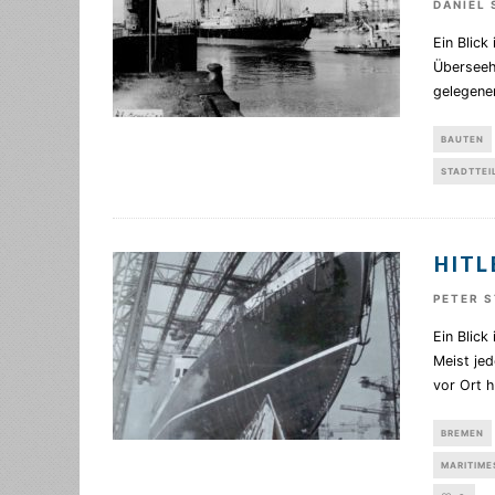
DANIEL 
Ein Blick
Überseeh
gelegene
BAUTEN
STADTTEI
HITL
PETER 
Ein Blick
Meist jed
vor Ort h
BREMEN
MARITIME