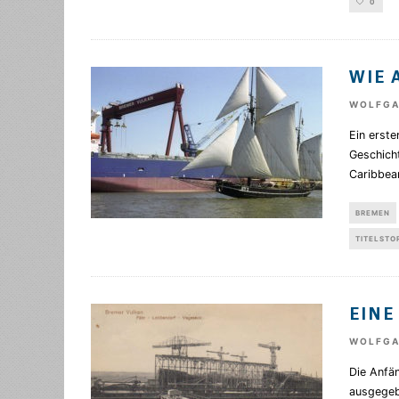
0
WIE 
WOLFGA
Ein erste
Geschicht
Caribbean
BREMEN
TITELSTO
EINE
WOLFGA
Die Anfä
ausgegeb