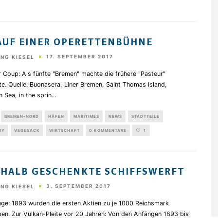
AUF EINER OPERETTENBÜHNE
17. SEPTEMBER 2017
NG KIESEL
r Coup: Als fünfte "Bremen" machte die frühere "Pasteur"
e. Quelle: Buonasera, Liner Bremen, Saint Thomas Island,
 Sea, in the sprin
...
BREMEN-NORD
HÄFEN
MARITIMES
NEWS
STADTTEILE
RY
VEGESACK
WIRTSCHAFT
0 KOMMENTARE
1
 HALB GESCHENKTE SCHIFFSWERFT
3. SEPTEMBER 2017
NG KIESEL
nge: 1893 wurden die ersten Aktien zu je 1000 Reichsmark
en. Zur Vulkan-Pleite vor 20 Jahren: Von den Anfängen 1893 bis