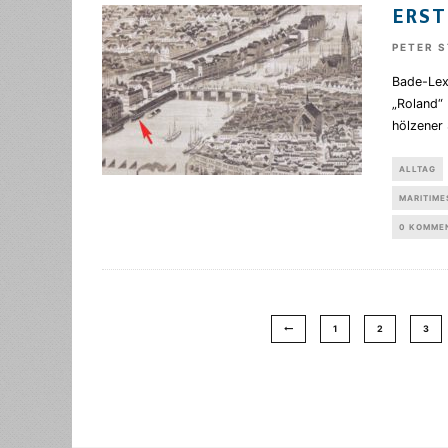
ERST
PETER 
Bade-Lexi
„Roland“
hölzener 
ALLTAG
MARITIME
0 KOMME
1
2
3