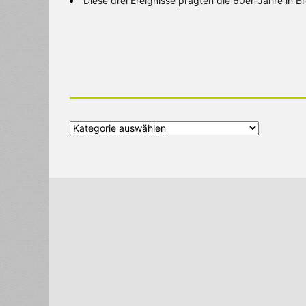
Diese drei Ereignisse prägten die 60er-Jahre in 
Alle
Kategorien