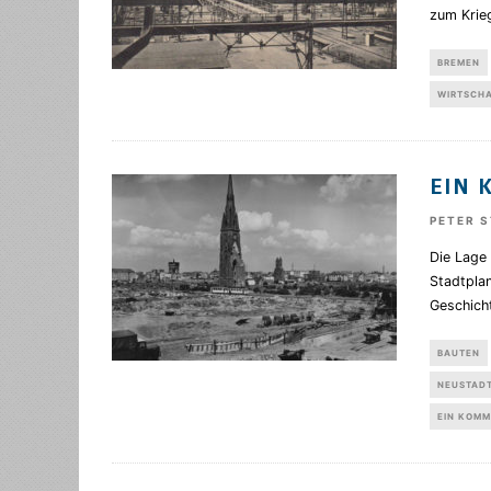
zum Kri
BREMEN
WIRTSCH
EIN 
PETER 
Die Lage 
Stadtplan
Geschich
BAUTEN
NEUSTAD
EIN KOM