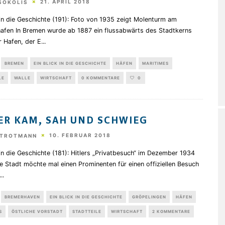
21. APRIL 2018
SOKOLIS
 in die Geschichte (191): Foto von 1935 zeigt Molenturm am
afen In Bremen wurde ab 1887 ein flussabwärts des Stadtkerns
r Hafen, der E
...
BREMEN
EIN BLICK IN DIE GESCHICHTE
HÄFEN
MARITIMES
LE
WALLE
WIRTSCHAFT
0 KOMMENTARE
0
ER KAM, SAH UND SCHWIEG
10. FEBRUAR 2018
STROTMANN
 in die Geschichte (181): Hitlers „Privatbesuch“ im Dezember 1934
e Stadt möchte mal einen Prominenten für einen offiziellen Besuch
...
BREMERHAVEN
EIN BLICK IN DIE GESCHICHTE
GRÖPELINGEN
HÄFEN
S
ÖSTLICHE VORSTADT
STADTTEILE
WIRTSCHAFT
2 KOMMENTARE