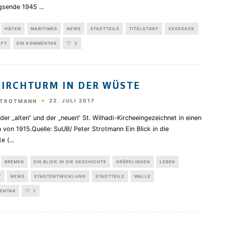
egsende 1945
...
HÄFEN
MARITIMES
NEWS
STADTTEILE
TITELSTORY
VEGESACK
AFT
EIN KOMMENTAR
3
KIRCHTURM IN DER WÜSTE
22. JULI 2017
STROTMANN
der „alten“ und der „neuen“ St. Wilhadi-Kircheeingezeichnet in einen
 von 1915.Quelle: SuUB/ Peter Strotmann Ein Blick in die
te (
...
BREMEN
EIN BLICK IN DIE GESCHICHTE
GRÖPELINGEN
LEBEN
T
NEWS
STADTENTWICKLUNG
STADTTEILE
WALLE
MENTAR
1