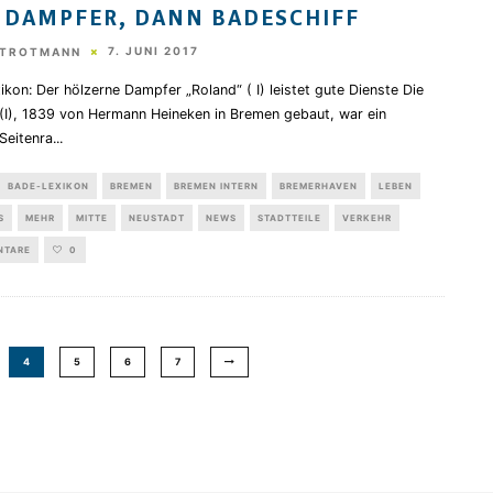
 DAMPFER, DANN BADESCHIFF
7. JUNI 2017
STROTMANN
kon: Der hölzerne Dampfer „Roland“ ( I) leistet gute Dienste Die
 (I), 1839 von Hermann Heineken in Bremen gebaut, war ein
Seitenra
...
BADE-LEXIKON
BREMEN
BREMEN INTERN
BREMERHAVEN
LEBEN
S
MEHR
MITTE
NEUSTADT
NEWS
STADTTEILE
VERKEHR
NTARE
0
4
5
6
7