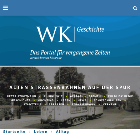
ALTEN STRASSENBAHNEN AUF DER SPUR
3. JUNI 2017
ALLTAG
BREMEN
EIN BLICK IN DIE
PETER STROTMANN
GESCHICHTE
HUCHTING
LEBEN
NEWS
SCHWACHHAUSEN
STADTTEILE
STRASSEN
STRASSENBAHN
VERKEHR
Startseite
Leben
Alltag