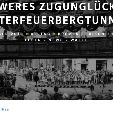
WERES ZUGUNGLÜC
TERFEUERBERGTUN
BER 2019
ALLTAG
BREMEN-LEXIKON
LEBEN
NEWS
WALLE
Alltag