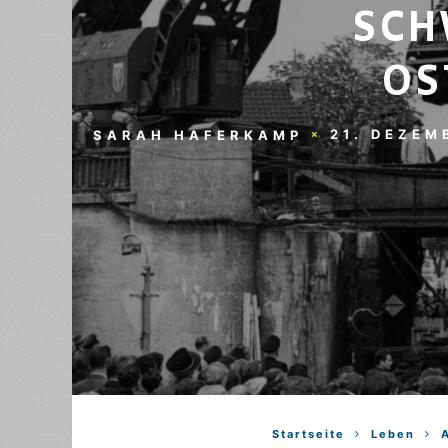
SCH
OS
21. DEZEM
SARAH HAFERKAMP
Startseite
Leben