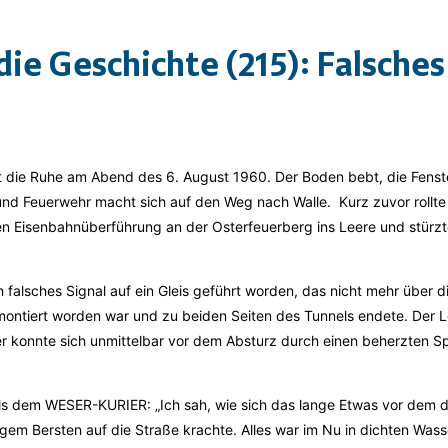
 die Geschichte (215): Falsches
rt die Ruhe am Abend des 6. August 1960. Der Boden bebt, die Fenst
und Feuerwehr macht sich auf den Weg nach Walle. Kurz zuvor rollt
n Eisenbahnüberführung an der Osterfeuerberg ins Leere und stürzte 
 falsches Signal auf ein Gleis geführt worden, das nicht mehr über d
ntiert worden war und zu beiden Seiten des Tunnels endete. Der 
er konnte sich unmittelbar vor dem Absturz durch einen beherzten
ls dem WESER-KURIER: „Ich sah, wie sich das lange Etwas vor dem d
igem Bersten auf die Straße krachte. Alles war im Nu in dichten Was