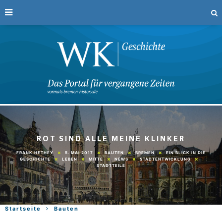
ROT SIND ALLE MEINE KLINKER
5. MAI 2017
BAUTEN
BREMEN
EIN BLICK IN DIE
FRANK HETHEY
GESCHICHTE
LEBEN
MITTE
NEWS
STADTENTWICKLUNG
STADTTEILE
Startseite
Bauten