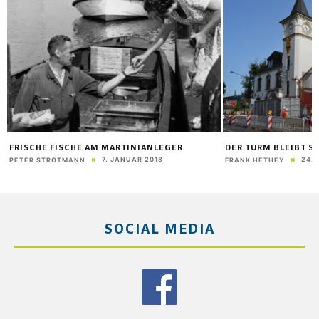
FRISCHE FISCHE AM MARTINIANLEGER
DER TURM BLEIBT S
7. JANUAR 2018
24.
PETER STROTMANN
FRANK HETHEY
SOCIAL MEDIA