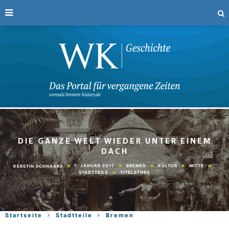
DIE GANZE WELT WIEDER UNTER EINEM
DACH
1. JANUAR 2017
BREMEN
KULTUR
MITTE
KERSTIN SCHNAARS
STADTTEILE
TITELSTORY
Startseite
Stadtteile
Bremen