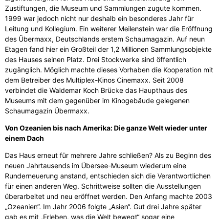
Zustiftungen, die Museum und Sammlungen zugute kommen.
1999 war jedoch nicht nur deshalb ein besonderes Jahr für
Leitung und Kollegium. Ein weiterer Meilenstein war die Eröffnung
des Übermaxx, Deutschlands erstem Schaumagazin. Auf neun
Etagen fand hier ein Großteil der 1,2 Millionen Sammlungsobjekte
des Hauses seinen Platz. Drei Stockwerke sind öffentlich
zugänglich. Möglich machte dieses Vorhaben die Kooperation mit
dem Betreiber des Multiplex-Kinos Cinemaxx. Seit 2008
verbindet die Waldemar Koch Brücke das Haupthaus des
Museums mit dem gegenüber im Kinogebäude gelegenen
Schaumagazin Übermaxx.
Von Ozeanien bis nach Amerika: Die ganze Welt wieder unter
einem Dach
Das Haus erneut für mehrere Jahre schließen? Als zu Beginn des
neuen Jahrtausends im Übersee-Museum wiederum eine
Runderneuerung anstand, entschieden sich die Verantwortlichen
für einen anderen Weg. Schrittweise sollten die Ausstellungen
überarbeitet und neu eröffnet werden. Den Anfang machte 2003
„Ozeanien“. Im Jahr 2006 folgte „Asien“. Gut drei Jahre später
gab es mit „Erleben, was die Welt bewegt“ sogar eine