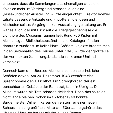
umbauen, dass die Sammlungen aus ehemaligen deutschen
Kolonien mehr im Vordergrund standen; auch eine
„rassekundliche“ Ausstellung wurde eingerichtet. Direktor Roewer
tätigte passende Ankäufe und knüpfte an die Ideen und
Methoden seines Vorgängers zur Ausstellungsgestaltung an. Er
war es auch, der mit Blick auf die Kriegsgeschehnisse die
Lichthöfe des Museums räumen ließ. Rund 700 Kisten mit
Museumsgut, Bibliotheksbeständen und Katalogen fanden
daraufhin zunächst im Keller Platz. Größere Objekte brachte man
in den Seitenhallen des Hauses unter. 1943 wurde der größte Teil
der verpackten Sammlungsbestände ins Bremer Umland
verschickt.
Dennoch kam das Übersee-Museum nicht ohne erhebliche
Schäden davon. Am 20. Dezember 1943 zerstörte eine
Sprengbombe den 1. Lichthof. Ein Sprengkörper, der ein
benachbartes Gebäude der Bahn traf, tat sein Übriges. Das
Museum wurde als Totalschaden deklariert. Doch das sollte es
nicht lange bleiben. Schon im Oktober 1949 konnte
Bürgermeister Wilhelm Kaisen den ersten Teil einer neuen
Schausammlung eröffnen. Mitte der 50er Jahre gehörte das
Übersee-Museum bereits wieder zu den Bremer