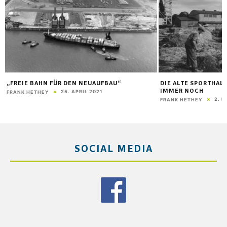
DIE ALTE SPORTHALLE STEHT VIELLEICHT
KEINE GENEHMIGUN
IMMER NOCH
AM MARKT
2. NOVEMBER 2014
9. 
FRANK HETHEY
FRANK HETHEY
SOCIAL MEDIA