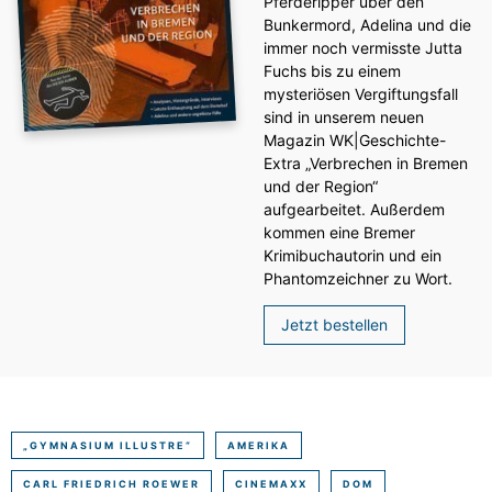
Pferderipper über den
Bunkermord, Adelina und die
immer noch vermisste Jutta
Fuchs bis zu einem
mysteriösen Vergiftungsfall
sind in unserem neuen
Magazin WK|Geschichte-
Extra „Verbrechen in Bremen
und der Region“
aufgearbeitet. Außerdem
kommen eine Bremer
Krimibuchautorin und ein
Phantomzeichner zu Wort.
Jetzt bestellen
„GYMNASIUM ILLUSTRE“
AMERIKA
CARL FRIEDRICH ROEWER
CINEMAXX
DOM