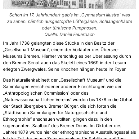
Schon im 17. Jahrhundert gab’s im „Gymnasium illustre“ was
zu sehen: nämlich ausgestopfte Löffelgänse, Schlangenhäute
oder türkische Pumphosen.
Quelle: Daniel Feuerbach
Im Jahr 1738 gelangten diese Stücke in den Besitz der
„Gesellschaft Museum“, einem der Vorläufer des Übersee-
Museums Bremen. Hierher verschlug es per Überlassung durch
den Bremer Senat auch das Skelett eines 1669 in der Lesum
erlegten Zwergwales. Seine Knochen hängen heute im Foyer.
Das Naturalienkabinett der „Gesellschaft Museum“ und die
Sammlungen verschiedener anderer Einrichtungen wie der
„Anthropologischen Commission“ oder des
„Naturwissenschaftlichen Vereins“ wurden bis 1878 in die Obhut
der Stadt übergeben. Bremer Bürger, die sich fortan die
„Städtischen Sammlungen für Naturgeschichte und
Ethnographie“ anschauen wollten, gingen dazu in den
sogenannten „Saalbau“ des Bremer Doms. Im Oktober des
Jahres 1879 wurde hier der ethnographische Ausstellungssaal als
letzter Teil der neuen Schausammlung für Publikum geöffnet.