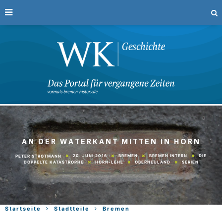
AN DER WATERKANT MITTEN IN HORN
20. JUNI 2016
BREMEN
BREMEN INTERN
DIE
PETER STROTMANN
DOPPELTE KATASTROPHE
HORN-LEHE
OBERNEULAND
SERIEN
Startseite
Stadtteile
Bremen