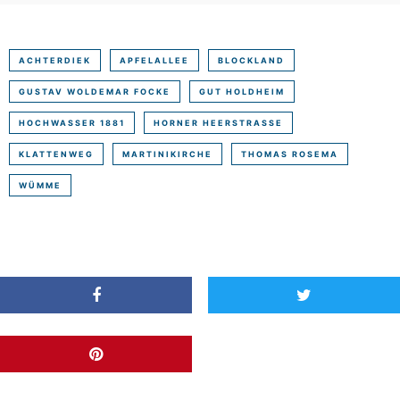
ACHTERDIEK
APFELALLEE
BLOCKLAND
GUSTAV WOLDEMAR FOCKE
GUT HOLDHEIM
HOCHWASSER 1881
HORNER HEERSTRASSE
KLATTENWEG
MARTINIKIRCHE
THOMAS ROSEMA
WÜMME