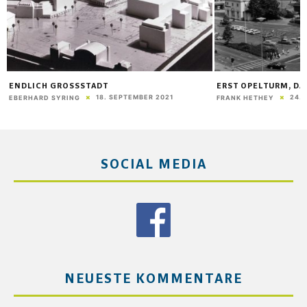
ENDLICH GROSSSTADT
ERST OPELTURM, D
18. SEPTEMBER 2021
24.
EBERHARD SYRING
FRANK HETHEY
SOCIAL MEDIA
NEUESTE KOMMENTARE