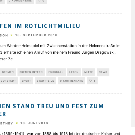
RY
0 KOMMENTARE
0
FEN IM ROTLICHTMILIEU
16. SEPTEMBER 2016
TSON
zum Werder-Heimspiel mit Zwischenstation in der Helenenstraße Im
3 erhalte ich einen Anruf von meinem Freund Jürgen Dragowski,
eser Ze
...
BREMEN
BREMEN INTERN
FUSSBALL
LEBEN
MITTE
NEWS
 VORSTADT
SPORT
STADTTEILE
0 KOMMENTARE
1
EN STAND TREU UND FEST ZUM
ER
10. JUNI 2016
HETHEY
I. (1859-1941), war von 1888 bis 1918 letzter deutscher Kaiser und