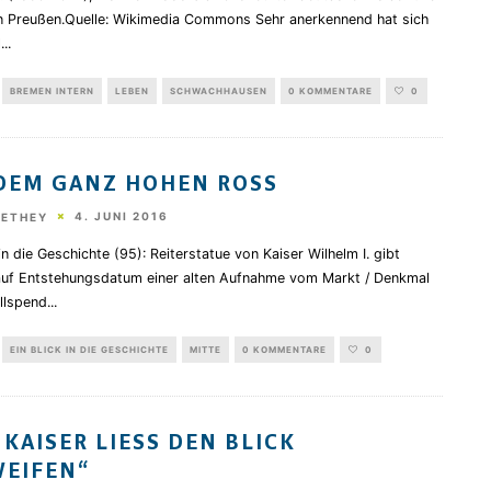
n Preußen.Quelle: Wikimedia Commons Sehr anerkennend hat sich
l
...
BREMEN INTERN
LEBEN
SCHWACHHAUSEN
0 KOMMENTARE
0
DEM GANZ HOHEN ROSS
4. JUNI 2016
HETHEY
 in die Geschichte (95): Reiterstatue von Kaiser Wilhelm I. gibt
auf Entstehungsdatum einer alten Aufnahme vom Markt / Denkmal
llspend
...
EIN BLICK IN DIE GESCHICHTE
MITTE
0 KOMMENTARE
0
 KAISER LIESS DEN BLICK S
EIFEN“