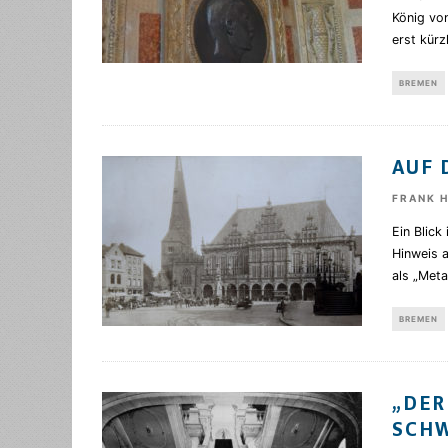
König vo
erst kürz
BREMEN
AUF 
FRANK 
Ein Blick
Hinweis 
als „Meta
BREMEN
„DER
CHW