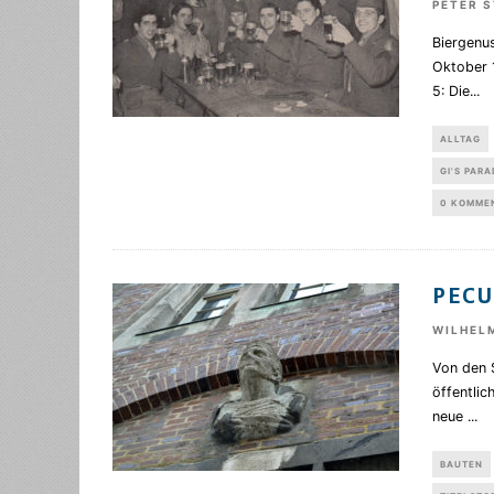
PETER 
Biergenus
Oktober 1
5: Die
...
ALLTAG
GI'S PARA
0 KOMME
PECU
WILHEL
Von den 
öffentlic
neue
...
BAUTEN