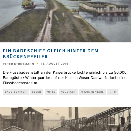
EIN BADESCHIFF GLEICH HINTER DEM
BRÜCKENPFEILER
13. AUGUST 2015
PETER STROTMANN
Die Flussbadeanstalt an der Kaiserbrücke lockte jährlich bis zu 50.000
Badegäste / Winterquartier auf der Kleinen Weser Das wär’s doch: eine
Flussbadeanstalt m
...
BADE-LEXIKON
LEBEN
MITTE
NEUSTADT
0 KOMMENTARE
0