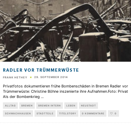
RADLER VOR TRÜMMERWÜSTE
29. SEPTEMBER 2014
FRANK HETHEY
Privatfotos dokumentieren frühe Bombenschäden in Bremen Radler vor
Trümmerwüste: Christine Böhne inszenierte ihre Aufnahmen.Foto: Privat
Als der Bombenkrieg
...
ALLTAG
BREMEN
BREMEN INTERN
LEBEN
NEUSTADT
SCHWACHHAUSEN
STADTTEILE
TITELSTORY
0 KOMMENTARE
0