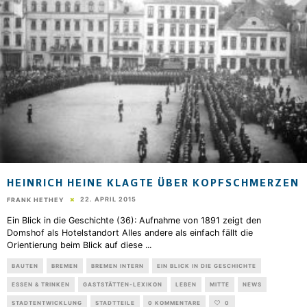
HEINRICH HEINE KLAGTE ÜBER KOPFSCHMERZEN
22. APRIL 2015
FRANK HETHEY
Ein Blick in die Geschichte (36): Aufnahme von 1891 zeigt den
Domshof als Hotelstandort Alles andere als einfach fällt die
Orientierung beim Blick auf diese
...
BAUTEN
BREMEN
BREMEN INTERN
EIN BLICK IN DIE GESCHICHTE
ESSEN & TRINKEN
GASTSTÄTTEN-LEXIKON
LEBEN
MITTE
NEWS
STADTENTWICKLUNG
STADTTEILE
0 KOMMENTARE
0