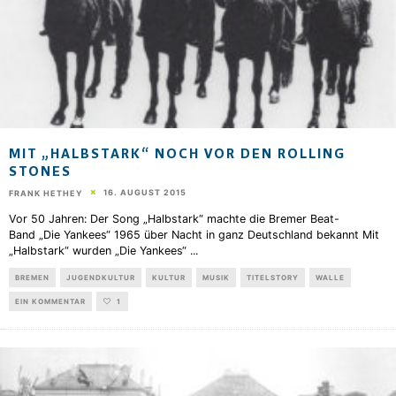
MIT „HALBSTARK“ NOCH VOR DEN ROLLING
STONES
16. AUGUST 2015
FRANK HETHEY
Vor 50 Jahren: Der Song „Halbstark“ machte die Bremer Beat-
Band „Die Yankees“ 1965 über Nacht in ganz Deutschland bekannt Mit
„Halbstark“ wurden „Die Yankees“
...
BREMEN
JUGENDKULTUR
KULTUR
MUSIK
TITELSTORY
WALLE
EIN KOMMENTAR
1