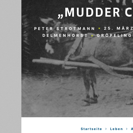
„MUDDER C
25. MÄR
PETER STROTMANN
DELMENHORST
GRÖPELING
Startseite
Leben