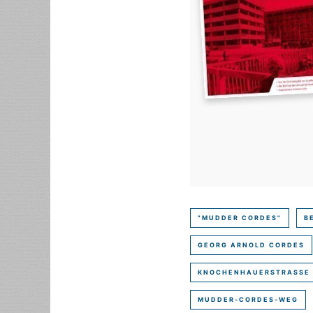
"MUDDER CORDES"
B
GEORG ARNOLD CORDES
KNOCHENHAUERSTRASSE
MUDDER-CORDES-WEG