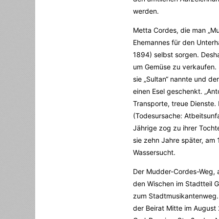
werden.
Metta Cordes, die man „M
Ehemannes für den Unterha
1894) selbst sorgen. Desha
um Gemüse zu verkaufen. 
sie „Sultan“ nannte und de
einen Esel geschenkt. „Anto
Transporte, treue Dienste
(Todesursache: Atbeitsunfa
Jährige zog zu ihrer Toch
sie zehn Jahre später, am
Wassersucht.
Der Mudder-Cordes-Weg, an
den Wischen im Stadtteil 
zum Stadtmusikantenweg. A
der Beirat Mitte im Augus