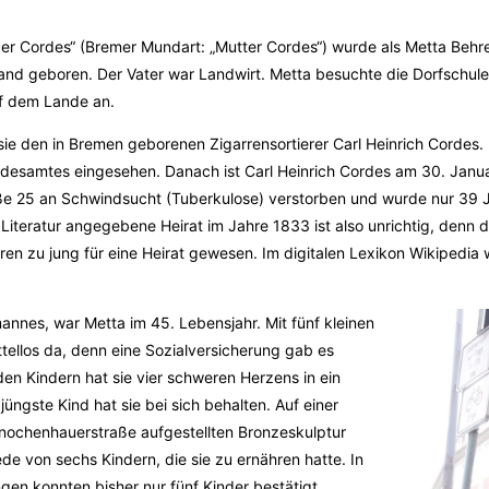
er Cordes“ (Bremer Mundart: „Mutter Cordes“) wurde als Metta Beh
nd geboren. Der Vater war Landwirt. Metta besuchte die Dorfschul
uf dem Lande an.
sie den in Bremen geborenen Zigarrensortierer Carl Heinrich Cordes.
andesamtes eingesehen. Danach ist Carl Heinrich Cordes am 30. Janu
e 25 an Schwindsucht (Tuberkulose) verstorben und wurde nur 39 Ja
 Literatur angegebene Heirat im Jahre 1833 ist also unrichtig, denn 
ren zu jung für eine Heirat gewesen. Im digitalen Lexikon Wikipedi
nnes, war Metta im 45. Lebensjahr. Mit fünf kleinen
ttellos da, denn eine Sozialversicherung gab es
den Kindern hat sie vier schweren Herzens in ein
ngste Kind hat sie bei sich behalten. Auf einer
Knochenhauerstraße aufgestellten Bronzeskulptur
ede von sechs Kindern, die sie zu ernähren hatte. In
en konnten bisher nur fünf Kinder bestätigt