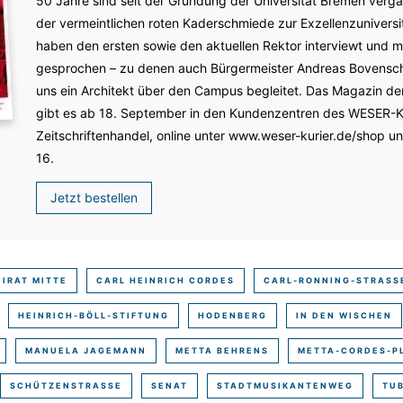
50 Jahre sind seit der Gründung der Universität Bremen ver
der vermeintlichen roten Kaderschmiede zur Exzellenzuniversität
haben den ersten sowie den aktuellen Rektor interviewt und m
gesprochen – zu denen auch Bürgermeister Andreas Bovensch
uns ein Architekt über den Campus begleitet. Das Magazin de
gibt es ab 18. September in den ­Kundenzentren des WESER-­
Zeitschriftenhandel, online unter www.weser-kurier.de/shop u
16.
Jetzt bestellen
EIRAT MITTE
CARL HEINRICH CORDES
CARL-RONNING-STRASSE
HEINRICH-BÖLL-STIFTUNG
HODENBERG
IN DEN WISCHEN
MANUELA JAGEMANN
METTA BEHRENS
METTA-CORDES-P
SCHÜTZENSTRASSE
SENAT
STADTMUSIKANTENWEG
TU