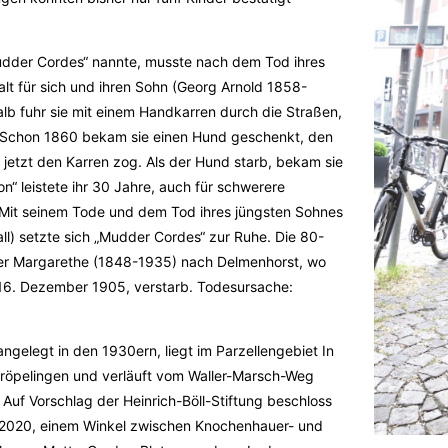
udder Cordes“ nannte, musste nach dem Tod ihres
lt für sich und ihren Sohn (Georg Arnold 1858-
lb fuhr sie mit einem Handkarren durch die Straßen,
Schon 1860 bekam sie einen Hund geschenkt, den
r jetzt den Karren zog. Als der Hund starb, bekam sie
n“ leistete ihr 30 Jahre, auch für schwerere
. Mit seinem Tode und dem Tod ihres jüngsten Sohnes
ll) setzte sich „Mudder Cordes“ zur Ruhe. Die 80-
ter Margarethe (1848-1935) nach Delmenhorst, wo
 16. Dezember 1905, verstarb. Todesursache:
gelegt in den 1930ern, liegt im Parzellengebiet In
Gröpelingen und verläuft vom Waller-Marsch-Weg
uf Vorschlag der Heinrich-Böll-Stiftung beschloss
t 2020, einem Winkel zwischen Knochenhauer- und