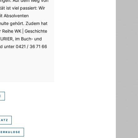
gangen. Auf dem Weg von
 ist viel passiert: Wir
it Absolventen
ulte gehört. Zudem hat
r Reihe WK | Geschichte
KURIER, im Buch- und
nd unter 0421 / 36 71 66
LATZ
BERKULOSE