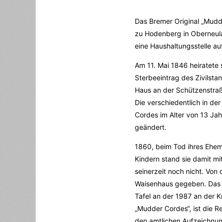
Das Bremer Original „Mudd
zu Hodenberg in Oberneula
eine Haushaltungsstelle a
Am 11. Mai 1846 heiratete 
Sterbeeintrag des Zivilst
Haus an der Schützenstraß
Die verschiedentlich in der
Cordes im Alter von 13 Jah
geändert.
1860, beim Tod ihres Ehema
Kindern stand sie damit mi
seinerzeit noch nicht. Von 
Waisenhaus gegeben. Das jü
Tafel an der 1987 an der 
„Mudder Cordes“, ist die R
den amtlichen Aufzeichnung