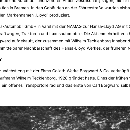
tsche Automobil und Motoren Actien Gesellschaft) sagen, mit ihr 
tion in Bremen. In den Gebäuden an der Föhrenstraße wurden alsb
den Markennamen „Lloyd“ produziert.
sa-Automobil GmbH in Varel mit der NAMAG zur Hansa-Lloyd AG mit S
raftwagen, Traktoren und Luxusautomobile. Die Aktienmehrheit von
rgward aufgekauft, der zusammen mit Wilhelm Tecklenborg Inhaber d
unmittelbarer Nachbarschaft des Hansa-Lloyd Werkes, der früheren
n“
nächst eng mit der Firma Goliath-Werke Borgward & Co. verknüpft,
aufmann Wilhelm Tecklenborg, 1928 gründet hatte. Eines der frühen
“, ein offenes Transportdreirad und das erste von Carl Borgward selbs