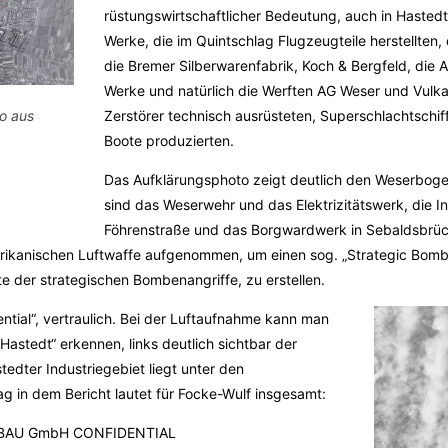
rüstungswirtschaftlicher Bedeutung, auch in Hastedt,
Werke, die im Quintschlag Flugzeugteile herstellte
die Bremer Silberwarenfabrik, Koch & Bergfeld, die 
Werke und natürlich die Werften AG Weser und Vulka
Zerstörer technisch ausrüsteten, Superschlachtschi
to aus
Boote produzierten.
Das Aufklärungsphoto zeigt deutlich den Weserbogen
sind das Weserwehr und das Elektrizitätswerk, die I
Föhrenstraße und das Borgwardwerk in Sebaldsbrüc
ikanischen Luftwaffe aufgenommen, um einen sog. „Strategic Bomb 
te der strategischen Bombenangriffe, zu erstellen.
ntial“, vertraulich. Bei der Luftaufnahme kann man
astedt“ erkennen, links deutlich sichtbar der
edter Industriegebiet liegt unter den
g in dem Bericht lautet für Focke-Wulf insgesamt:
BAU GmbH CONFIDENTIAL