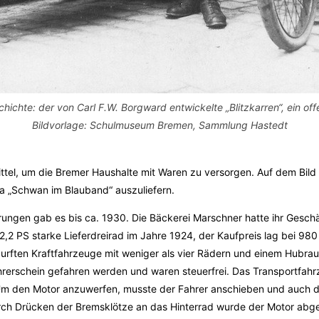
ichte: der von Carl F.W. Borgward entwickelte „Blitzkarren“, ein of
Bildvorlage: Schulmuseum Bremen, Sammlung Hastedt
mittel, um die Bremer Haushalte mit Waren zu versorgen. Auf dem Bild
ma „Schwan im Blauband“ auszuliefern.
ungen gab es bis ca. 1930. Die Bäckerei Marschner hatte ihr Geschä
,2 PS starke Lieferdreirad im Jahre 1924, der Kaufpreis lag bei 98
urften Kraftfahrzeuge mit weniger als vier Rädern und einem Hubra
rerschein gefahren werden und waren steuerfrei. Das Transportfah
m den Motor anzuwerfen, musste der Fahrer anschieben und auch di
rch Drücken der Bremsklötze an das Hinterrad wurde der Motor abg