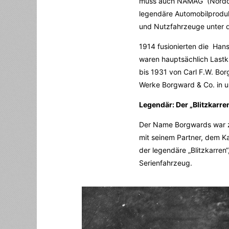
muss auch NAMAG (Norddeu
legendäre Automobilproduk
und Nutzfahrzeuge unter 
1914 fusionierten die Han
waren hauptsächlich Lastk
bis 1931 von Carl F.W. Bo
Werke Borgward & Co. in 
Legendär: Der „Blitzkarre
Der Name Borgwards war zu
mit seinem Partner, dem K
der legendäre „Blitzkarren
Serienfahrzeug.