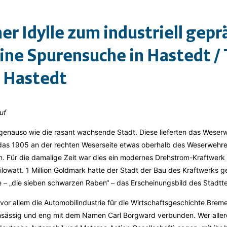
her Idylle zum industriell gep
eine Spurensuche in Hastedt / T
e Hastedt
uf
 genauso wie die rasant wachsende Stadt. Diese lieferten das Weser
as 1905 an der rechten Weserseite etwas oberhalb des Weserwehres
n. Für die damalige Zeit war dies ein modernes Drehstrom-Kraftwerk
ilowatt. 1 Million Goldmark hatte der Stadt der Bau des Kraftwerks g
 – „die sieben schwarzen Raben“ – das Erscheinungsbild des Stadttei
or allem die Automobilindustrie für die Wirtschaftsgeschichte Bre
ansässig und eng mit dem Namen Carl Borgward verbunden. Wer alle