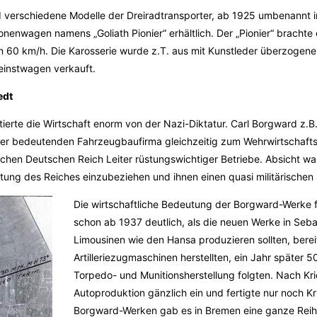
verschiedene Modelle der Dreiradtransporter, ab 1925 umbenannt in 
nenwagen namens „Goliath Pionier“ erhältlich. Der „Pionier“ brachte 
 60 km/h. Die Karosserie wurde z.T. aus mit Kunstleder überzogenem
einstwagen verkauft.
edt
tierte die Wirtschaft enorm von der Nazi-Diktatur. Carl Borgward z.
er bedeutenden Fahrzeugbaufirma gleichzeitig zum Wehrwirtschaftsf
ischen Deutschen Reich Leiter rüstungswichtiger Betriebe. Absicht wa
üstung des Reiches einzubeziehen und ihnen einen quasi militärischen
Die wirtschaftliche Bedeutung der Borgward-Werke 
schon ab 1937 deutlich, als die neuen Werke in Seba
Limousinen wie den Hansa produzieren sollten, bere
Artilleriezugmaschinen herstellten, ein Jahr später
Torpedo- und Munitionsherstellung folgten. Nach Kri
Autoproduktion gänzlich ein und fertigte nur noch 
Borgward-Werken gab es in Bremen eine ganze Reih