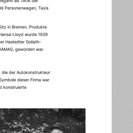
begann ab 1906 die
ald Personenwagen, Taxis
itz in Bremen. Produkte
 Hansa-Lloyd wurde 1929
er Hastedter Goliath-
 NAMAG, geworden war.
 die der Autokonstrukteur
 Symbole dieser Firma war
t konstruierte