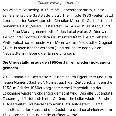
Quelle: www.gastfeld.de
Als Wilhelm Siemering 1916 im 55. Lebensjahre starb, führte
seine Ehefrau die Gaststätte bis zu ihrem Tode 1933 weiter. Jetzt
übernahm der Schwiegersohn Christian Meier die Gaststätte und
benannte sie in „Meiers Gaststätte“ um. Als er 1939 stirbt, führt
seine Frau Maria, genannt „Mimi“, das Lokal weiter. Später wird
sie von ihrer Tochter Christa Gautz unterstützt. Die am liebsten
Plattdeutsch sprechende Mimi Meier war ein Neustädter Original
(„Bi mi is noch keener verdorst“) und soll heute noch vielen
Neustädtern in lebendiger Erinnerung sein.
Die Umgestaltung aus den 1950er Jahren wieder rückgängig
gemacht
2011 kommt die Gaststätte zu einem neuen Eigentümer und zum
neuen Namen „Gastfeld“. Nun ist auch der Zeitpunkt, an dem die
1953 im Stil der 1950er vorgenommene Umgestaltung der
Eckkneipe wieder rückgängig gemacht wird. Das alte Jugendstil-
Tresenregal findet sich hinter Gerümpel im Keller wieder. Es wird
aufgearbeitet und wieder am alten Platz aufgestellt. Damit
schließt sich der Kreis und die Gaststätte sieht so ähnlich wie am
16. Oktober 1911 aus, als sie eröffnet wurde.