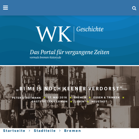
„BI MI IS NOCH KEENER VERDORST“
17. MAI 2016
BREMEN
ESSEN & TRINKEN
PETER STROTMANN
GASTSTÄTTEN-LEXIKON
LEBEN
NEUSTADT
Startseite
Stadtteile
Bremen