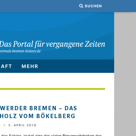
SUCHEN
HAFT
MEHR
E WERDER BREMEN – DAS
HOLZ VOM BÖKELBERG
3. APRIL 2018
Z
das Eckige, lautet eine der vielen Binsenwahrheiten des