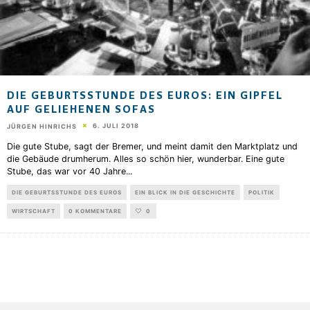
DIE GEBURTSSTUNDE DES EUROS: EIN GIPFEL
AUF GELIEHENEN SOFAS
6. JULI 2018
JÜRGEN HINRICHS
Die gute Stube, sagt der Bremer, und meint damit den Marktplatz und
die Gebäude drumherum. Alles so schön hier, wunderbar. Eine gute
Stube, das war vor 40 Jahre
...
DIE GEBURTSSTUNDE DES EUROS
EIN BLICK IN DIE GESCHICHTE
POLITIK
WIRTSCHAFT
0 KOMMENTARE
0