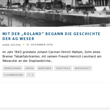
MIT DER „ROLAND“ BEGANN DIE GESCHICHTE
DER AG WESER
31. DEZEMBER 2018
ANKE VELTEN
Im Jahr 1843 gründete Johann Carsten Hinrich Waltjen, Sohn eines
Bremer Tabakfabrikanten, mit seinem Freund Heinrich Leonhard am
Weserufer an der Stephanikirche
...
GRÖPELINGEN
HÄFEN
MARITIMES
STADTTEILE
WIRTSCHAFT
0 KOMMENTARE
3