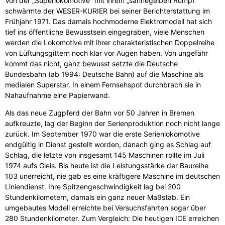
Von der „Superlokomotive“ mit ihrem „sahnegelben Rumpf“
schwärmte der WESER-KURIER bei seiner Berichterstattung im
Frühjahr 1971. Das damals hochmoderne Elektromodell hat sich
tief ins öffentliche Bewusstsein eingegraben, viele Menschen
werden die Lokomotive mit ihrer charakteristischen Doppelreihe
von Lüftungsgittern noch klar vor Augen haben. Von ungefähr
kommt das nicht, ganz bewusst setzte die Deutsche
Bundesbahn (ab 1994: Deutsche Bahn) auf die Maschine als
medialen Superstar. In einem Fernsehspot durchbrach sie in
Nahaufnahme eine Papierwand.
Als das neue Zugpferd der Bahn vor 50 Jahren in Bremen
aufkreuzte, lag der Beginn der Serienproduktion noch nicht lange
zurück. Im September 1970 war die erste Serienlokomotive
endgültig in Dienst gestellt worden, danach ging es Schlag auf
Schlag, die letzte von insgesamt 145 Maschinen rollte im Juli
1974 aufs Gleis. Bis heute ist die Leistungsstärke der Baureihe
103 unerreicht, nie gab es eine kräftigere Maschine im deutschen
Liniendienst. Ihre Spitzengeschwindigkeit lag bei 200
Stundenkilometern, damals ein ganz neuer Maßstab. Ein
umgebautes Modell erreichte bei Versuchsfahrten sogar über
280 Stundenkilometer. Zum Vergleich: Die heutigen ICE erreichen