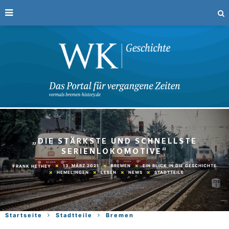
„DIE STÄRKSTE UND SCHNELLSTE
SERIENLOKOMOTIVE“
13. MÄRZ 2021
BREMEN
EIN BLICK IN DIE GESCHICHTE
FRANK HETHEY
HEMELINGEN
LEBEN
NEWS
STADTTEILE
Startseite
Stadtteile
Bremen