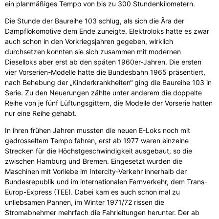
ein planmäßiges Tempo von bis zu 300 Stundenkilometern.
Die Stunde der Baureihe 103 schlug, als sich die Ära der
Dampflokomotive dem Ende zuneigte. Elektroloks hatte es zwar
auch schon in den Vorkriegsjahren gegeben, wirklich
durchsetzen konnten sie sich zusammen mit modernen
Dieselloks aber erst ab den späten 1960er-Jahren. Die ersten
vier Vorserien-Modelle hatte die Bundesbahn 1965 präsentiert,
nach Behebung der „Kinderkrankheiten“ ging die Baureihe 103 in
Serie. Zu den Neuerungen zählte unter anderem die doppelte
Reihe von je fünf Lüftungsgittern, die Modelle der Vorserie hatten
nur eine Reihe gehabt.
In ihren frühen Jahren mussten die neuen E-Loks noch mit
gedrosseltem Tempo fahren, erst ab 1977 waren einzelne
Strecken für die Höchstgeschwindigkeit ausgebaut, so die
zwischen Hamburg und Bremen. Eingesetzt wurden die
Maschinen mit Vorliebe im Intercity-Verkehr innerhalb der
Bundesrepublik und im internationalen Fernverkehr, dem Trans-
Europ-Express (TEE). Dabei kam es auch schon mal zu
unliebsamen Pannen, im Winter 1971/72 rissen die
Stromabnehmer mehrfach die Fahrleitungen herunter. Der ab