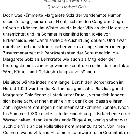
Vollendung im Mai 1927.
Quelle: Herbert Golz
Doch was kümmerte Margarete Golz der verklemmte Humor
eines Zeitungsjournalisten. Nichts schien den Gang der Dinge
trüben zu können. Im Winter wurde in der Villa an der Hollerallee
unterrichtet und im Sommer in der ländlichen Idylle von
Birkenheide. Vier Jahre sollte die Ausbildung dauern. Und zwar
durchaus nicht in sektiererischer Vereinzelung, sondern in enger
Zusammenarbeit mit Repräsentanten der Schulmedizin, die
Margarete Golz als Lehrkräfte wie auch als Mitglieder der
Prüfungskommissionen gewinnen konnte. Ein scheinbar perfekter
Weg, Körper- und Geistesbildung zu versöhnen.
Die Blüte währte indes nicht lange. Durch den Börsenkrach im
Herbst 1929 wurden die Karten neu gemischt. Plötzlich geriet
Margarete Golz finanziell stark unter Druck, vermutlich fanden
sich keine Schülerinnen mehr ein mit der Folge, dass sie ihren
Zahlungsverpflichtungen nicht mehr nachkommen konnte. Noch
bis Sommer 1930 konnte sich die Einrichtung in Birkenheide über
Wasser halten, dann kam das endgültige Aus, wenig später war
auch die Villa an der Hollerallee nicht mehr zu halten. Von ihren
Gönnern war jetzt keine Hilfe mehr zu erwarten. Im Gegenteil, sie