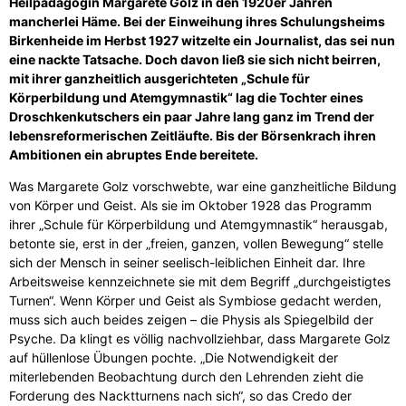
Heilpädagogin Margarete Golz in den 1920er Jahren
mancherlei Häme. Bei der Einweihung ihres Schulungsheims
Birkenheide im Herbst 1927 witzelte ein Journalist, das sei nun
eine nackte Tatsache. Doch davon ließ sie sich nicht beirren,
mit ihrer ganzheitlich ausgerichteten „Schule für
Körperbildung und Atemgymnastik“ lag die Tochter eines
Droschkenkutschers ein paar Jahre lang ganz im Trend der
lebensreformerischen Zeitläufte. Bis der Börsenkrach ihren
Ambitionen ein abruptes Ende bereitete.
Was Margarete Golz vorschwebte, war eine ganzheitliche Bildung
von Körper und Geist. Als sie im Oktober 1928 das Programm
ihrer „Schule für Körperbildung und Atemgymnastik“ herausgab,
betonte sie, erst in der „freien, ganzen, vollen Bewegung“ stelle
sich der Mensch in seiner seelisch-leiblichen Einheit dar. Ihre
Arbeitsweise kennzeichnete sie mit dem Begriff „durchgeistigtes
Turnen“. Wenn Körper und Geist als Symbiose gedacht werden,
muss sich auch beides zeigen – die Physis als Spiegelbild der
Psyche. Da klingt es völlig nachvollziehbar, dass Margarete Golz
auf hüllenlose Übungen pochte. „Die Notwendigkeit der
miterlebenden Beobachtung durch den Lehrenden zieht die
Forderung des Nacktturnens nach sich“, so das Credo der