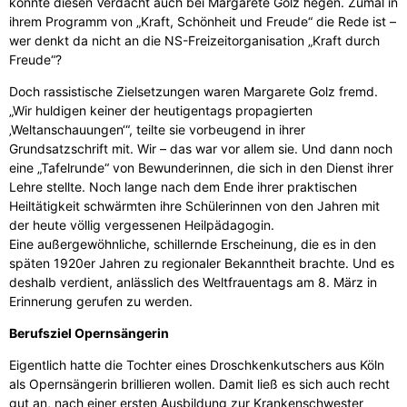
könnte diesen Verdacht auch bei Margarete Golz hegen. Zumal in
ihrem Programm von „Kraft, Schönheit und Freude“ die Rede ist –
wer denkt da nicht an die NS-Freizeitorganisation „Kraft durch
Freude“?
Doch rassistische Zielsetzungen waren Margarete Golz fremd.
„Wir huldigen keiner der heutigentags propagierten
‚Weltanschauungen‘“, teilte sie vorbeugend in ihrer
Grundsatzschrift mit. Wir – das war vor allem sie. Und dann noch
eine „Tafelrunde“ von Bewunderinnen, die sich in den Dienst ihrer
Lehre stellte. Noch lange nach dem Ende ihrer praktischen
Heiltätigkeit schwärmten ihre Schülerinnen von den Jahren mit
der heute völlig vergessenen Heilpädagogin.
Eine außergewöhnliche, schillernde Erscheinung, die es in den
späten 1920er Jahren zu regionaler Bekanntheit brachte. Und es
deshalb verdient, anlässlich des Weltfrauentags am 8. März in
Erinnerung gerufen zu werden.
Berufsziel Opernsängerin
Eigentlich hatte die Tochter eines Droschkenkutschers aus Köln
als Opernsängerin brillieren wollen. Damit ließ es sich auch recht
gut an, nach einer ersten Ausbildung zur Krankenschwester