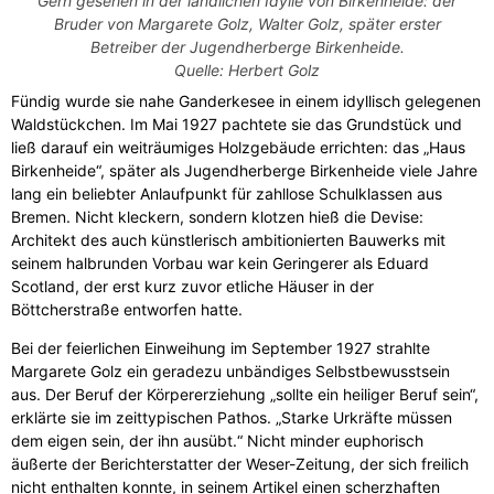
Gern gesehen in der ländlichen Idylle von Birkenheide: der
Bruder von Margarete Golz, Walter Golz, später erster
Betreiber der Jugendherberge Birkenheide.
Quelle: Herbert Golz
Fündig wurde sie nahe Ganderkesee in einem idyllisch gelegenen
Waldstückchen. Im Mai 1927 pachtete sie das Grundstück und
ließ darauf ein weiträumiges Holzgebäude errichten: das „Haus
Birkenheide“, später als Jugendherberge Birkenheide viele Jahre
lang ein beliebter Anlaufpunkt für zahllose Schulklassen aus
Bremen. Nicht kleckern, sondern klotzen hieß die Devise:
Architekt des auch künstlerisch ambitionierten Bauwerks mit
seinem halbrunden Vorbau war kein Geringerer als Eduard
Scotland, der erst kurz zuvor etliche Häuser in der
Böttcherstraße entworfen hatte.
Bei der feierlichen Einweihung im September 1927 strahlte
Margarete Golz ein geradezu unbändiges Selbstbewusstsein
aus. Der Beruf der Körpererziehung „sollte ein heiliger Beruf sein“,
erklärte sie im zeittypischen Pathos. „Starke Urkräfte müssen
dem eigen sein, der ihn ausübt.“ Nicht minder euphorisch
äußerte der Berichterstatter der Weser-Zeitung, der sich freilich
nicht enthalten konnte, in seinem Artikel einen scherzhaften