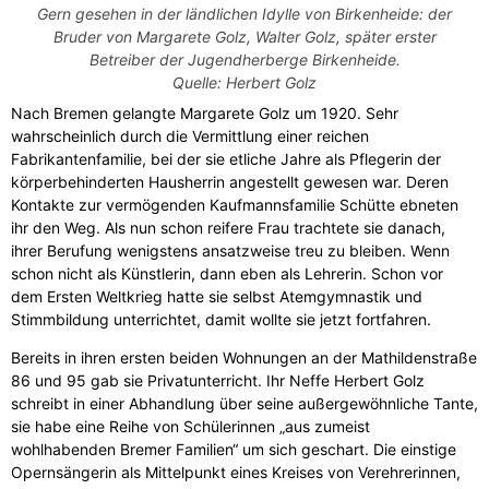
Gern gesehen in der ländlichen Idylle von Birkenheide: der
Bruder von Margarete Golz, Walter Golz, später erster
Betreiber der Jugendherberge Birkenheide.
Quelle: Herbert Golz
Nach Bremen gelangte Margarete Golz um 1920. Sehr
wahrscheinlich durch die Vermittlung einer reichen
Fabrikantenfamilie, bei der sie etliche Jahre als Pflegerin der
körperbehinderten Hausherrin angestellt gewesen war. Deren
Kontakte zur vermögenden Kaufmannsfamilie Schütte ebneten
ihr den Weg. Als nun schon reifere Frau trachtete sie danach,
ihrer Berufung wenigstens ansatzweise treu zu bleiben. Wenn
schon nicht als Künstlerin, dann eben als Lehrerin. Schon vor
dem Ersten Weltkrieg hatte sie selbst Atemgymnastik und
Stimmbildung unterrichtet, damit wollte sie jetzt fortfahren.
Bereits in ihren ersten beiden Wohnungen an der Mathildenstraße
86 und 95 gab sie Privatunterricht. Ihr Neffe Herbert Golz
schreibt in einer Abhandlung über seine außergewöhnliche Tante,
sie habe eine Reihe von Schülerinnen „aus zumeist
wohlhabenden Bremer Familien“ um sich geschart. Die einstige
Opernsängerin als Mittelpunkt eines Kreises von Verehrerinnen,